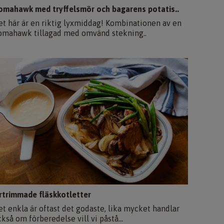
omahawk med tryffelsmör och bagarens potatis..
et här är en riktig lyxmiddag! Kombinationen av en
omahawk tillagad med omvänd stekning..
rtrimmade fläskkotletter
et enkla är oftast det godaste, lika mycket handlar
kså om förberedelse vill vi påstå...