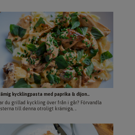
rämig kycklingpasta med paprika & dijon..
ar du grillad kyckling över från i går? Förvandla
sterna till denna otroligt krämiga, ..