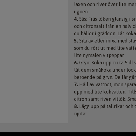
laxen och river över lite mer
ugnen.
4.
Sås: Fräs löken glansig i s
och citronsaft från en halv c
du häller i grädden. Låt koka
5.
Sila av eller mixa med sta
som du rört ut med lite vatt
lite nymalen vitpeppar.
6.
Gryn: Koka upp cirka 5 dl v
låt dem småkoka under lock 
beroende på gryn. De får gär
7.
Häll av vattnet, men spara
upp med lite kokvatten. Tills
citron samt riven vitlök. Sm
8.
Lägg upp på tallrikar och d
njuta!