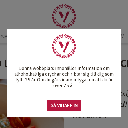
ruvlexikon
Recept & Mat
Vinkunskap
Webb-TV
D LAX MED KORNGRYN OCH C
Denna webbplats innehåller information om
alkoholhaltiga drycker och riktar sig till dig som
fyllt 25 år. Om du går vidare intygar du att du är
över 25 år.
Fräscht och lyx
att lyckas med!
nedanför.