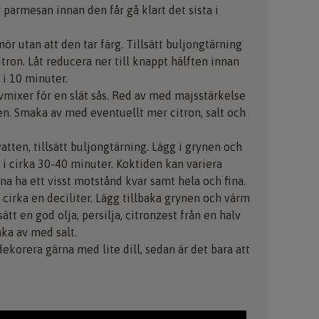
 parmesan innan den får gå klart det sista i
mör utan att den tar färg. Tillsätt buljongtärning
itron. Låt reducera ner till knappt hälften innan
 i 10 minuter.
vmixer för en slät sås. Red av med majsstärkelse
en. Smaka av med eventuellt mer citron, salt och
atten, tillsätt buljongtärning. Lägg i grynen och
i cirka 30-40 minuter. Koktiden kan variera
na ha ett visst motstånd kvar samt hela och fina.
 cirka en deciliter. Lägg tillbaka grynen och värm
ätt en god olja, persilja, citronzest från en halv
aka av med salt.
ekorera gärna med lite dill, sedan är det bara att