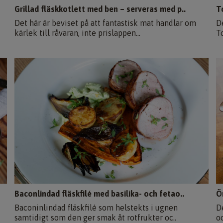
Grillad fläskkotlett med ben – serveras med p..
T
Det här är beviset på att fantastisk mat handlar om
D
kärlek till råvaran, inte prislappen...
T
Baconlindad fläskfilé med basilika- och fetao..
Ö
Baconinlindad fläskfilé som helstekts i ugnen
D
samtidigt som den ger smak åt rotfrukter oc..
oc