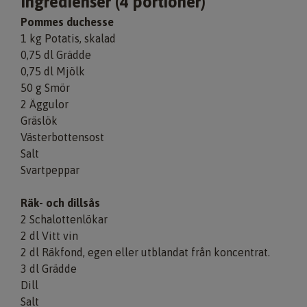
Ingredienser (4 portioner)
Pommes duchesse
1 kg Potatis, skalad
0,75 dl Grädde
0,75 dl Mjölk
50 g Smör
2 Äggulor
Gräslök
Västerbottensost
Salt
Svartpeppar
Räk- och dillsås
2 Schalottenlökar
2 dl Vitt vin
2 dl Räkfond, egen eller utblandat från koncentrat.
3 dl Grädde
Dill
Salt