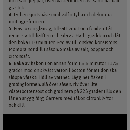
med salt, peppar, riven västerbottensost samt hackad
gräslök.
4.
Fyll en spritspåse med valfri tylla och dekorera
runt ugnsformen.
5.
Fräs löken glansig, tillsätt vinet och fonden. Låt
reducera till hälften och sila av. Häll i grädden och låt
den koka i 10 minuter. Red av till önskad konsistens.
Montera ner dill i såsen. Smaka av salt, peppar och
citronsaft.
6.
Baka av fisken i en annan form i 5-6 minuter i 175
grader med en skvätt vatten i botten för att den ska
släppa vätska. Häll av vattnet. Lägg ner fisken i
gratängformen, slå över såsen, riv över lite
västerbottensost och gratinera på 225 grader tills den
får en snygg färg. Garnera med räkor, citronklyftor
och dill.