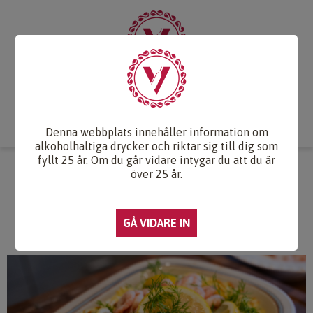
Start
Vintips
Druvlexikon
Recept & Mat
Vinkunskap
Webb-TV
Om oss
Kontakt
Denna webbplats innehåller information om
alkoholhaltiga drycker och riktar sig till dig som
fyllt 25 år. Om du går vidare intygar du att du är
KLASSISK FISKGRATÄNG MED RÄK-
över 25 år.
OCH DILLSÅS SAMT
VÄSTERBOTTENSOST