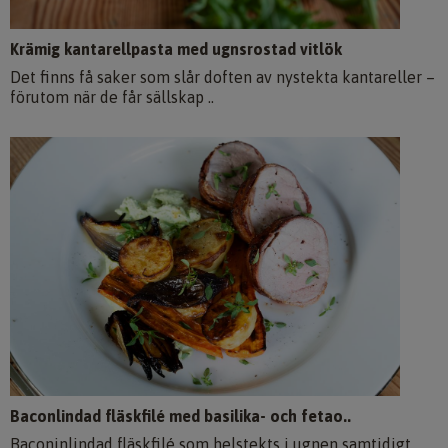
Krämig kantarellpasta med ugnsrostad vitlök
Det finns få saker som slår doften av nystekta kantareller –
förutom när de får sällskap ..
Baconlindad fläskfilé med basilika- och fetao..
Baconinlindad fläskfilé som helstekts i ugnen samtidigt