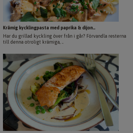
Krämig kycklingpasta med paprika & dijon..
Har du grillad kyckling över från i går? Förvandla resterna
till denna otroligt krämiga, ..