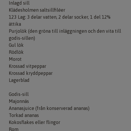
Inlagd sill
Klädesholmen saltsillfiléer
123 Lag: 3 delar vatten, 2 delar socker, 1 del 12%
ättika
Purjolök (den gröna till inläggningen och den vita till
godis-sillen)
Gul lök
Rödlök
Morot
Krossad vitpeppar
Krossad kryddpeppar
Lagerblad
Godis-sill
Majonnäs
Ananasjuice (från konserverad ananas)
Torkad ananas
Kokosflakes eller flingor
Rom