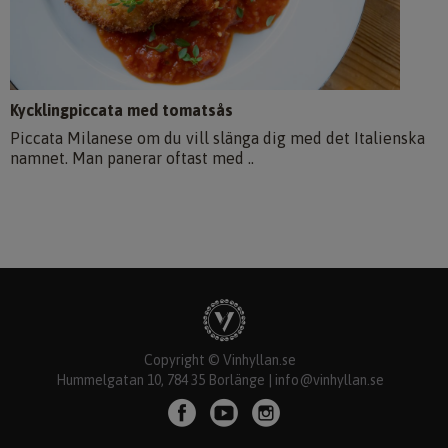
Kycklingpiccata med tomatsås
Piccata Milanese om du vill slänga dig med det Italienska
namnet. Man panerar oftast med ..
Copyright © Vinhyllan.se
Hummelgatan 10, 784 35 Borlänge |
info@vinhyllan.se