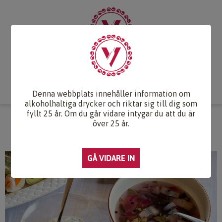
Start
Vintips
Druvlexikon
Recept & Mat
Vinkunskap
Webb-TV
Om oss
Kontakt
Denna webbplats innehåller information om
alkoholhaltiga drycker och riktar sig till dig som
fyllt 25 år. Om du går vidare intygar du att du är
INLAGD SILL
över 25 år.