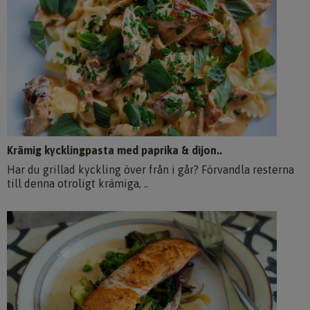
Krämig kycklingpasta med paprika & dijon..
Har du grillad kyckling över från i går? Förvandla resterna
till denna otroligt krämiga, ..