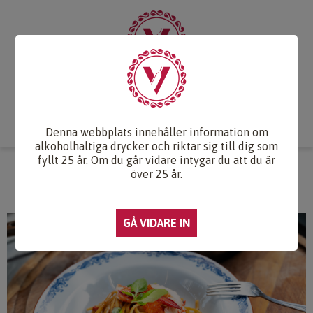
Start
Vintips
Druvlexikon
Recept & Mat
Vinkunskap
Webb-TV
Om oss
Kontakt
Denna webbplats innehåller information om
alkoholhaltiga drycker och riktar sig till dig som
fyllt 25 år. Om du går vidare intygar du att du är
HUMMERPASTA MED FORELLROM
över 25 år.