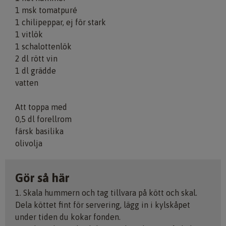
1 msk tomatpuré
1 chilipeppar, ej för stark
1 vitlök
1 schalottenlök
2 dl rött vin
1 dl grädde
vatten
Att toppa med
0,5 dl forellrom
färsk basilika
olivolja
Gör så här
1. Skala hummern och tag tillvara på kött och skal.
Dela köttet fint för servering, lägg in i kylskåpet
under tiden du kokar fonden.