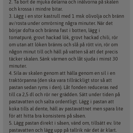
2. Ta bort de mjuka delarna och inälvorna på skalen
och krossa i mindre bitar.
3. Lägg i en stor kastrull med 1 msk olivolja och bränn
av/rosta under omrörning några minuter. När det
börjar dofta och bränna fast i botten, lägg i
tomatpuré, grovt hackad lök, grovt hackad chili, rör
om utan att löken bränns och slå på rött vin, rör om
någon minut till och häll på vatten så att det precis
täcker skalen. Sänk värmen och låt sjuda i minst 30
minuter.
4. Sila av skalen genom att hälla genom en sil i en
traktörpanna (den ska vara tillräckligt stor så att
pastan sedan ryms i den). Låt fonden reduceras ned
till ca 2,5 dl och rör ner grädden. Sätt under tiden på
pastavatten och salta ordentligt. Lägg i pastan att
koka tills al dente, häll av pastavattnet men spara lite
för att hitta bra konsistens på såsen.
5. Lägg pastan direkt i såsen, vänd om, tillsätt ev. lite
pastavatten och lägg upp på tallrik när det är klart.