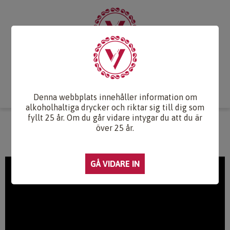
Start
Vintips
Druvlexikon
Recept & Mat
Vinkunskap
Webb-TV
Om oss
Kontakt
Denna webbplats innehåller information om
alkoholhaltiga drycker och riktar sig till dig som
fyllt 25 år. Om du går vidare intygar du att du är
WEBB-TV
över 25 år.