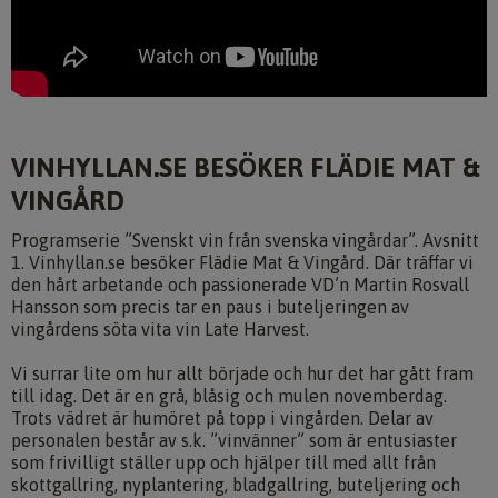
VINHYLLAN.SE BESÖKER FLÄDIE MAT &
VINGÅRD
Programserie ”Svenskt vin från svenska vingårdar”. Avsnitt
1. Vinhyllan.se besöker Flädie Mat & Vingård. Där träffar vi
den hårt arbetande och passionerade VD’n Martin Rosvall
Hansson som precis tar en paus i buteljeringen av
vingårdens söta vita vin Late Harvest.
Vi surrar lite om hur allt började och hur det har gått fram
till idag. Det är en grå, blåsig och mulen novemberdag.
Trots vädret är humöret på topp i vingården. Delar av
personalen består av s.k. ”vinvänner” som är entusiaster
som frivilligt ställer upp och hjälper till med allt från
skottgallring, nyplantering, bladgallring, buteljering och