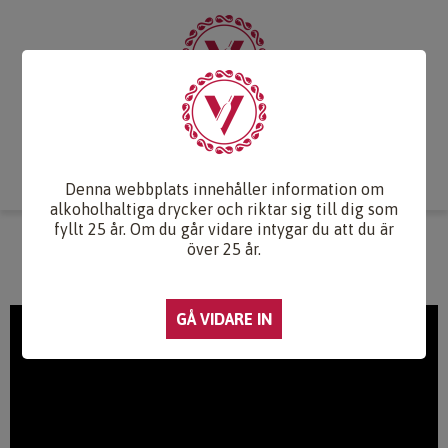
Start
Vintips
Druvlexikon
Recept & Mat
Vinkunskap
Webb-TV
Om oss
Kontakt
Denna webbplats innehåller information om
alkoholhaltiga drycker och riktar sig till dig som
fyllt 25 år. Om du går vidare intygar du att du är
WEBB-TV
över 25 år.