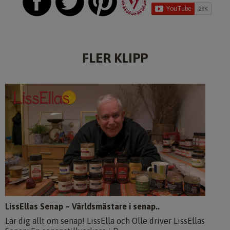
FLER KLIPP
LissEllas Senap – Världsmästare i senap..
Lär dig allt om senap! LissElla och Olle driver LissEllas