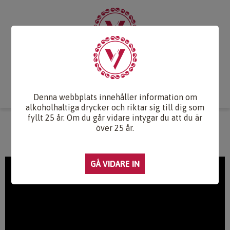
Start
Vintips
Druvlexikon
Recept & Mat
Vinkunskap
Webb-TV
Om oss
Kontakt
Denna webbplats innehåller information om
alkoholhaltiga drycker och riktar sig till dig som
fyllt 25 år. Om du går vidare intygar du att du är
WEBB-TV
över 25 år.