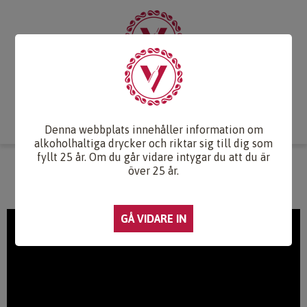
Start
Vintips
Druvlexikon
Recept & Mat
Vinkunskap
Webb-TV
Om oss
Kontakt
Denna webbplats innehåller information om
alkoholhaltiga drycker och riktar sig till dig som
fyllt 25 år. Om du går vidare intygar du att du är
WEBB-TV
över 25 år.