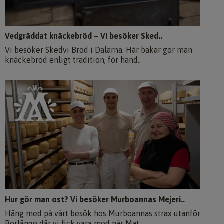
Vedgräddat knäckebröd – Vi besöker Sked..
Vi besöker Skedvi Bröd i Dalarna. Här bakar gör man
knäckebröd enligt tradition, för hand..
Hur gör man ost? Vi besöker Murboannas Mejeri..
Häng med på vårt besök hos Murboannas strax utanför
Borlänge där vi fick vara med när Mat..