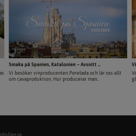
Smaka på Spanien, Katalonien – Avsnitt ..
V
as
Vi besöker vinproducenten Perelada och lär oss allt
V
om cavaproduktion. Hur producerar man..
g
nhyllan.se