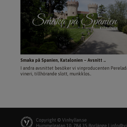
Smaka på Spanien, Katalonien – Avsnitt ..
I andra avsnittet besöker vi vinproducenten Perelad
vineri, tillhörande slott, munkklos..
Copyright © Vinhyllan.se
Hummelgatan 10, 784 35 Borlänge |
info@vi