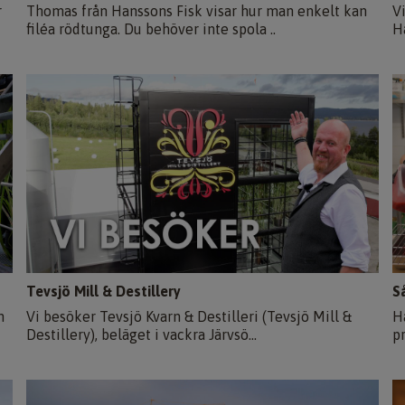
r
Thomas från Hanssons Fisk visar hur man enkelt kan
Vi
filéa rödtunga. Du behöver inte spola ..
H
Tevsjö Mill & Destillery
S
n
Vi besöker Tevsjö Kvarn & Destilleri (Tevsjö Mill &
H
Destillery), beläget i vackra Järvsö...
pr