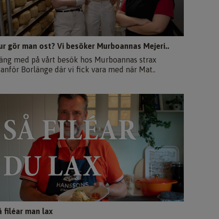
ur gör man ost? Vi besöker Murboannas Mejeri..
äng med på vårt besök hos Murboannas strax
tanför Borlänge där vi fick vara med när Mat..
å filéar man lax