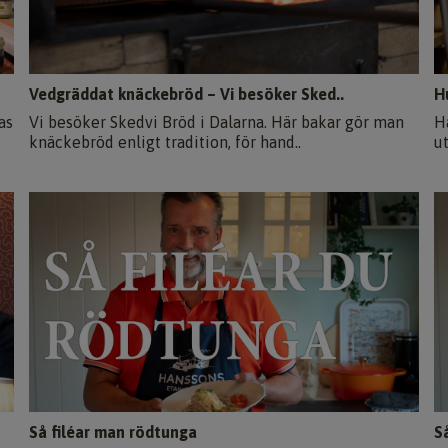
Vedgräddat knäckebröd – Vi besöker Sked..
H
as
Vi besöker Skedvi Bröd i Dalarna. Här bakar gör man
H
knäckebröd enligt tradition, för hand..
u
Så filéar man rödtunga
S