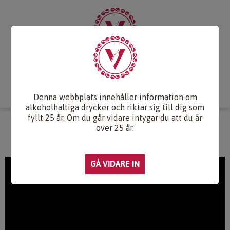
Start
Vintips
Druvlexikon
Recept & Mat
Vinkunskap
Webb-TV
Om oss
Kontakt
Denna webbplats innehåller information om
alkoholhaltiga drycker och riktar sig till dig som
fyllt 25 år. Om du går vidare intygar du att du är
WEBB-TV
över 25 år.