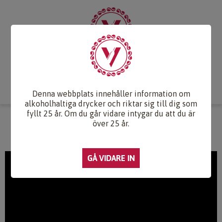
Start
Vintips
Druvlexikon
Recept & Mat
Vinkunskap
Webb-TV
Om oss
Kontakt
Denna webbplats innehåller information om
alkoholhaltiga drycker och riktar sig till dig som
fyllt 25 år. Om du går vidare intygar du att du är
WEBB-TV
över 25 år.