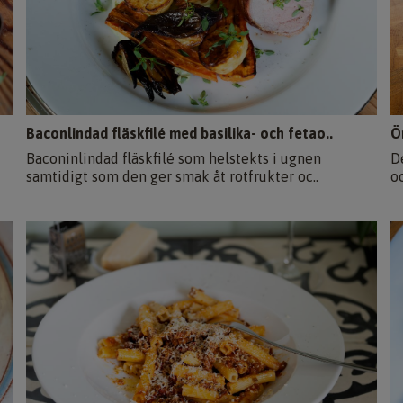
Baconlindad fläskfilé med basilika- och fetao..
Ö
Baconinlindad fläskfilé som helstekts i ugnen
D
samtidigt som den ger smak åt rotfrukter oc..
oc