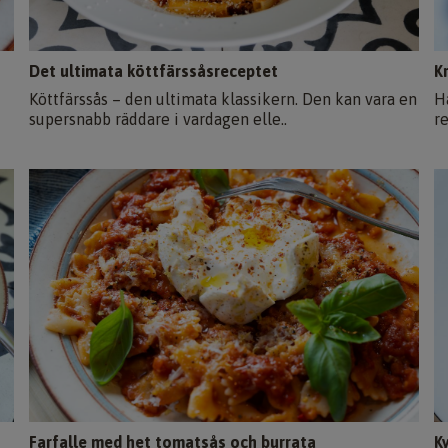
Det ultimata köttfärssåsreceptet
K
Köttfärssås – den ultimata klassikern. Den kan vara en
H
supersnabb räddare i vardagen elle..
re
Farfalle med het tomatsås och burrata
K