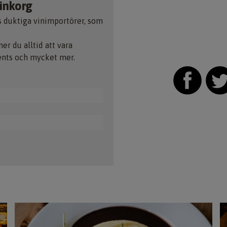
 inkorg
s duktiga vinimportörer, som
 du alltid att vara
ents och mycket mer.