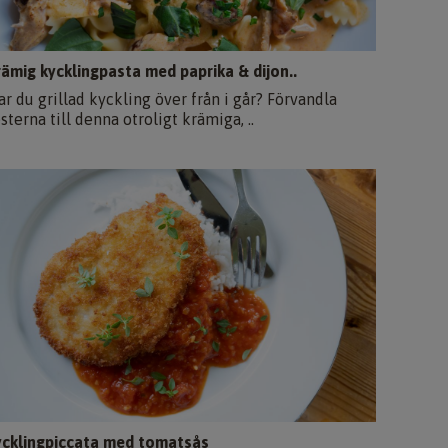
rämig kycklingpasta med paprika & dijon..
ar du grillad kyckling över från i går? Förvandla
sterna till denna otroligt krämiga, ..
ycklingpiccata med tomatsås