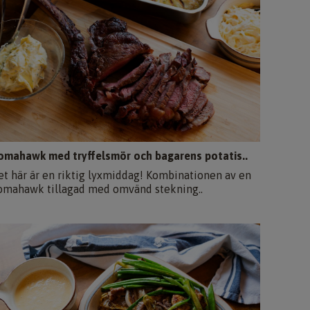
omahawk med tryffelsmör och bagarens potatis..
et här är en riktig lyxmiddag! Kombinationen av en
omahawk tillagad med omvänd stekning..