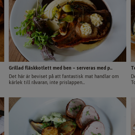
Grillad fläskkotlett med ben – serveras med p..
T
Det här är beviset på att fantastisk mat handlar om
D
kärlek till råvaran, inte prislappen...
T