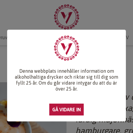
ruvlexikon
Recept & Mat
Vinkunskap
Webb-TV
SRIRACHAMAJONNÄS
Denna webbplats innehåller information om
alkoholhaltiga drycker och riktar sig till dig som
fyllt 25 år. Om du går vidare intygar du att du är
över 25 år.
Kan vara en av 
du kan kan fixa
färdig majonnäs.
hamburgare, gri