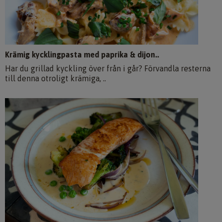
Krämig kycklingpasta med paprika & dijon..
Har du grillad kyckling över från i går? Förvandla resterna
till denna otroligt krämiga, ..