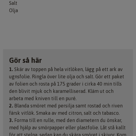
Salt
Olja
Gör så här
1.
Skär av toppen på hela vitlöken, lägg på ett ark av
ugnsfolie. Ringla över lite olja och salt. Gör ett paket
av folien och rosta på 175 grader i cirka 40 min tills
den blivit mjuk och karamelliserad. Kläm ut och
arbeta med kniven till en puré.
2.
Blanda smöret med persilja samt rostad och riven
färsk vitlök. Smaka av med citron, salt och tabasco.
3.
Forma till en rulle, med den diametern du önskar,
med hjälp av smörpapper eller plastfolie. Låt stå kallt
för att stelna, sedan kan du skära smöret i skivor. Kom