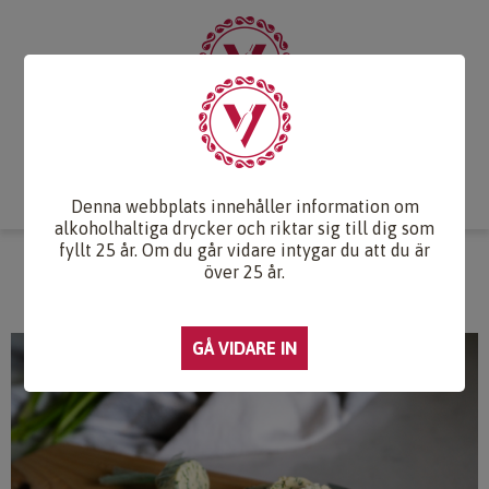
Start
Vintips
Druvlexikon
Recept & Mat
Vinkunskap
Webb-TV
Om oss
Kontakt
Denna webbplats innehåller information om
alkoholhaltiga drycker och riktar sig till dig som
fyllt 25 år. Om du går vidare intygar du att du är
ULTIMATA VITLÖKSSMÖRET
över 25 år.