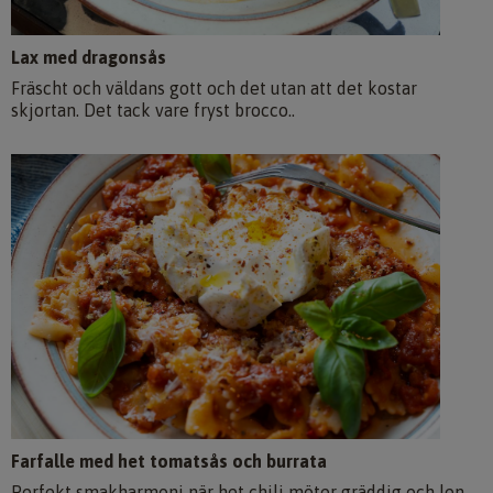
Lax med dragonsås
Fräscht och väldans gott och det utan att det kostar
skjortan. Det tack vare fryst brocco..
Farfalle med het tomatsås och burrata
Perfekt smakharmoni när het chili möter gräddig och len