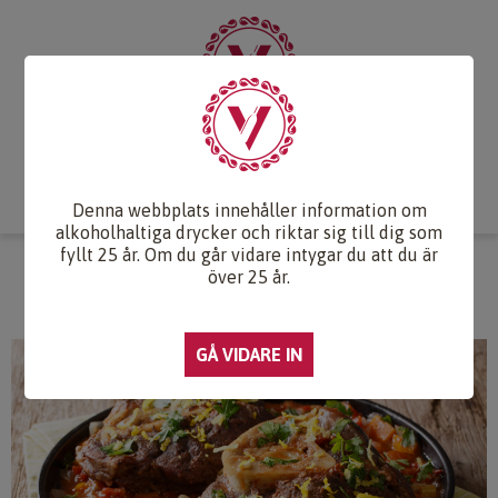
Start
Vintips
Druvlexikon
Recept & Mat
Vinkunskap
Webb-TV
Om oss
Kontakt
Denna webbplats innehåller information om
alkoholhaltiga drycker och riktar sig till dig som
fyllt 25 år. Om du går vidare intygar du att du är
OSSOBUCO
över 25 år.