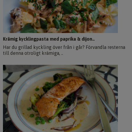
Krämig kycklingpasta med paprika & dijon..
Har du grillad kyckling över från i går? Förvandla resterna
till denna otroligt krämiga, ..