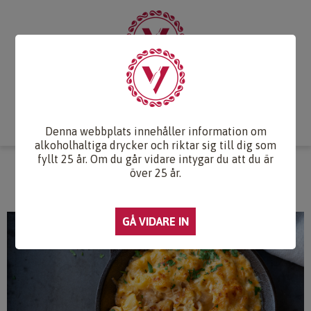
Start
Vintips
Druvlexikon
Recept & Mat
Vinkunskap
Webb-TV
Om oss
Kontakt
Denna webbplats innehåller information om
alkoholhaltiga drycker och riktar sig till dig som
fyllt 25 år. Om du går vidare intygar du att du är
MAC N CHEESE
över 25 år.