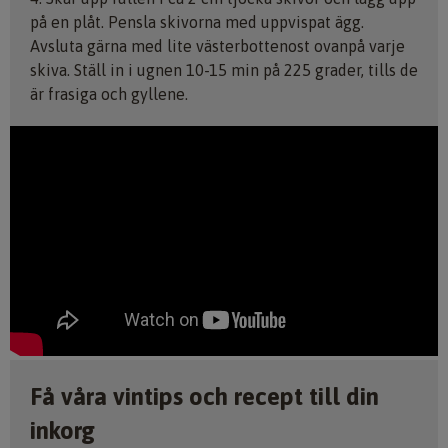
på en plåt. Pensla skivorna med uppvispat ägg.
Avsluta gärna med lite västerbottenost ovanpå varje
skiva. Ställ in i ugnen 10-15 min på 225 grader, tills de
är frasiga och gyllene.
Få våra vintips och recept till din
inkorg