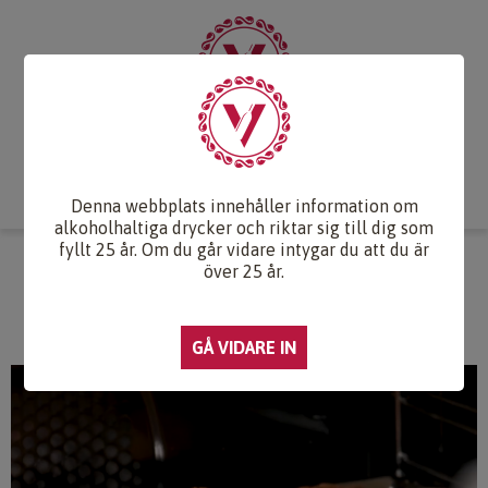
Start
Vintips
Druvlexikon
Recept & Mat
Vinkunskap
Webb-TV
Om oss
Kontakt
Denna webbplats innehåller information om
alkoholhaltiga drycker och riktar sig till dig som
fyllt 25 år. Om du går vidare intygar du att du är
FRASIGA POTATISBAKELSER MED
över 25 år.
KANTARELLER