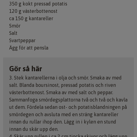
350 g kokt pressad potatis
120 g västerbottenost
ca 150 g kantareller
Smör
Salt
Svartpeppar
Ägg för att pensla
Gör så här
3. Stek kantarellerna i olja och smör. Smaka av med
salt. Blanda boursinost, pressad potatis och riven
västerbottenost. Smaka av med salt och peppar.
Sammanfoga smördegsplattorna två och två och kavla
ut dem. Fördela sedan ost- och potatisblandningen på
smördegen och avsluta med en sträng kantareller
innan du rullar ihop den. Lägg in i kylen en stund
innan du skär upp den.
4. Skär upp rullen i ca 2 cm tjocka skivor och lägg upp