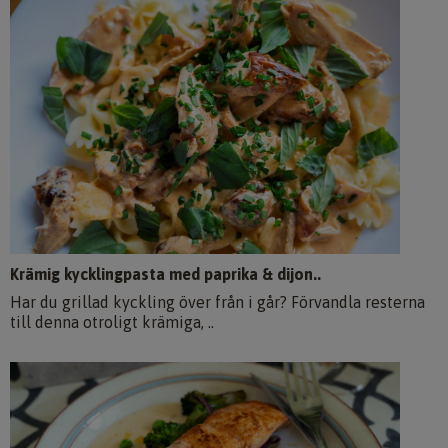
Krämig kycklingpasta med paprika & dijon..
Har du grillad kyckling över från i går? Förvandla resterna
till denna otroligt krämiga, ..