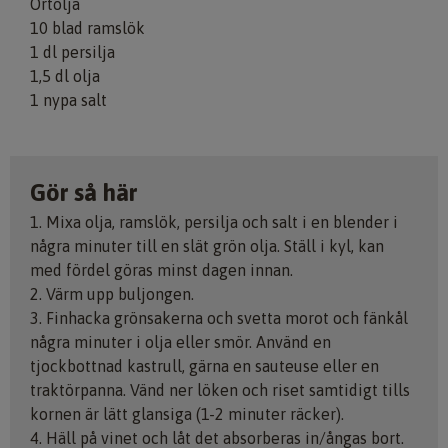
Örtolja
10 blad ramslök
1 dl persilja
1,5 dl olja
1 nypa salt
Gör så här
1. Mixa olja, ramslök, persilja och salt i en blender i
några minuter till en slät grön olja. Ställ i kyl, kan
med fördel göras minst dagen innan.
2. Värm upp buljongen.
3. Finhacka grönsakerna och svetta morot och fänkål
några minuter i olja eller smör. Använd en
tjockbottnad kastrull, gärna en sauteuse eller en
traktörpanna. Vänd ner löken och riset samtidigt tills
kornen är lätt glansiga (1-2 minuter räcker).
4. Häll på vinet och låt det absorberas in/ångas bort.