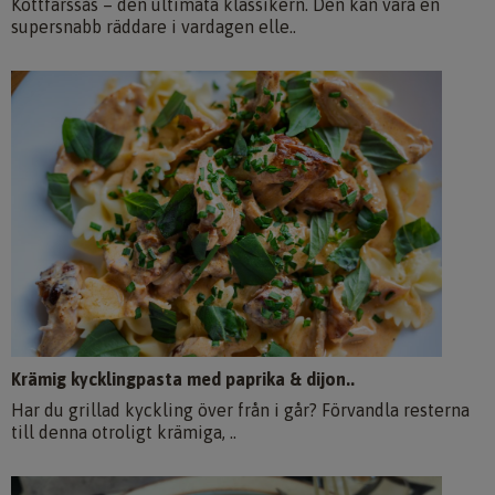
Köttfärssås – den ultimata klassikern. Den kan vara en
supersnabb räddare i vardagen elle..
Krämig kycklingpasta med paprika & dijon..
Har du grillad kyckling över från i går? Förvandla resterna
till denna otroligt krämiga, ..