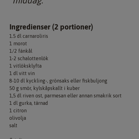
middag.
Ingredienser (2 portioner)
1.5 dl carnaroliris
1 morot
1/2 fänkål
1-2 schalottenlök
1 vitlöksklyfta
1 dl vitt vin
8-10 dl kyckling-, grönsaks eller fiskbuljong
50 g smör, kylskåpskallt i kuber
1,5 dl riven ost, parmesan eller annan smakrik sort
1 dl gurka, tärnad
1 citron
olivolja
salt