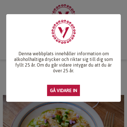
Start
Vintips
Druvlexikon
Recept & Mat
Vinkunskap
Webb-TV
Om oss
Kontakt
Denna webbplats innehåller information om
alkoholhaltiga drycker och riktar sig till dig som
fyllt 25 år. Om du går vidare intygar du att du är
SOMRIG RISOTTO MED
över 25 år.
RAMSLÖKSOLJA