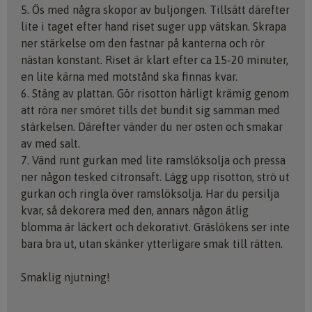
5. Ös med några skopor av buljongen. Tillsätt därefter
lite i taget efter hand riset suger upp vätskan. Skrapa
ner stärkelse om den fastnar på kanterna och rör
nästan konstant. Riset är klart efter ca 15-20 minuter,
en lite kärna med motstånd ska finnas kvar.
6. Stäng av plattan. Gör risotton härligt krämig genom
att röra ner smöret tills det bundit sig samman med
stärkelsen. Därefter vänder du ner osten och smakar
av med salt.
7. Vänd runt gurkan med lite ramslöksolja och pressa
ner någon tesked citronsaft. Lägg upp risotton, strö ut
gurkan och ringla över ramslöksolja. Har du persilja
kvar, så dekorera med den, annars någon ätlig
blomma är läckert och dekorativt. Gräslökens ser inte
bara bra ut, utan skänker ytterligare smak till rätten.
Smaklig njutning!