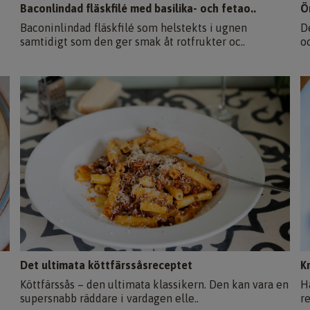
Baconlindad fläskfilé med basilika- och fetao..
Ö
Baconinlindad fläskfilé som helstekts i ugnen
D
samtidigt som den ger smak åt rotfrukter oc..
oc
Det ultimata köttfärssåsreceptet
K
Köttfärssås – den ultimata klassikern. Den kan vara en
H
supersnabb räddare i vardagen elle..
re