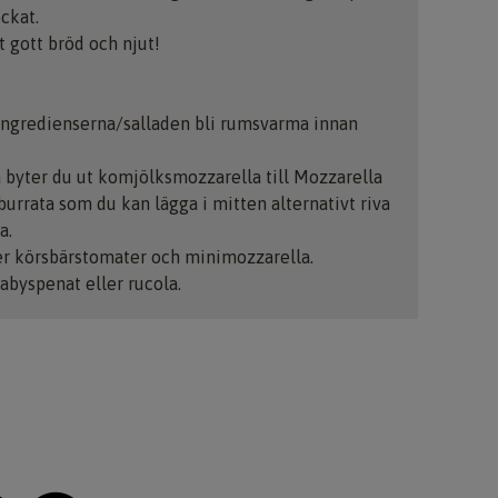
ockat.
t gott bröd och njut!
 ingredienserna/salladen bli rumsvarma innan
 byter du ut komjölksmozzarella till Mozzarella
burrata som du kan lägga i mitten alternativt riva
a.
r körsbärstomater och minimozzarella.
abyspenat eller rucola.