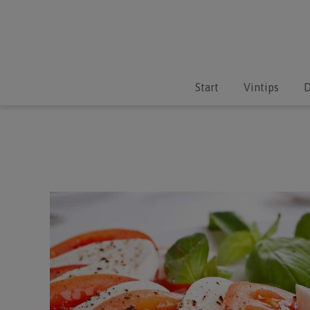
Start
Vintips
D