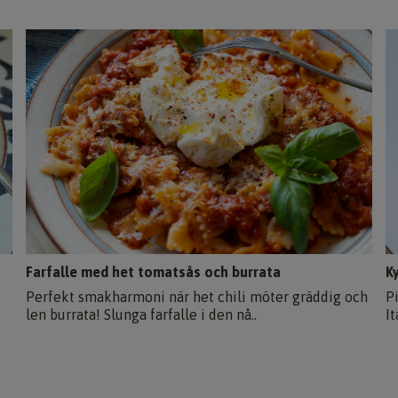
Farfalle med het tomatsås och burrata
K
Perfekt smakharmoni när het chili möter gräddig och
P
len burrata! Slunga farfalle i den nå..
I