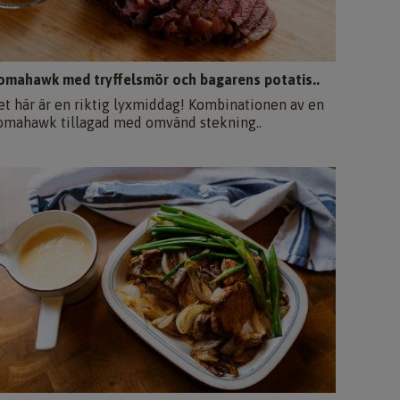
omahawk med tryffelsmör och bagarens potatis..
et här är en riktig lyxmiddag! Kombinationen av en
omahawk tillagad med omvänd stekning..