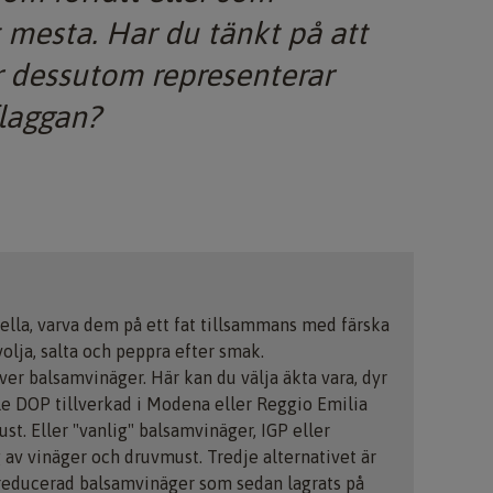
et mesta. Har du tänkt på att
r dessutom representerar
flaggan?
lla, varva dem på ett fat tillsammans med färska
volja, salta och peppra efter smak.
er balsamvinäger. Här kan du välja äkta vara, dyr
e DOP tillverkad i Modena eller Reggio Emilia
t. Eller "vanlig" balsamvinäger, IGP eller
av vinäger och druvmust. Tredje alternativet är
reducerad balsamvinäger som sedan lagrats på