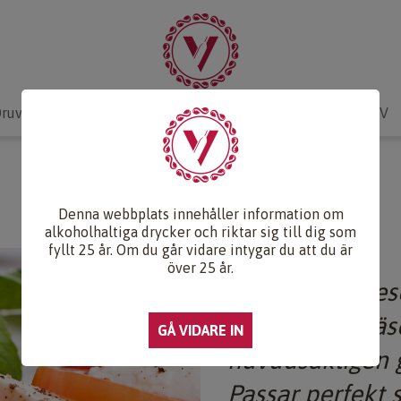
ruvlexikon
Recept & Mat
Vinkunskap
Webb-TV
SALLAD CAPRESE
Denna webbplats innehåller information om
alkoholhaltiga drycker och riktar sig till dig som
fyllt 25 år. Om du går vidare intygar du att du är
över 25 år.
Insalata Capres
Italienska - fr
huvudsakligen g
Passar perfekt 