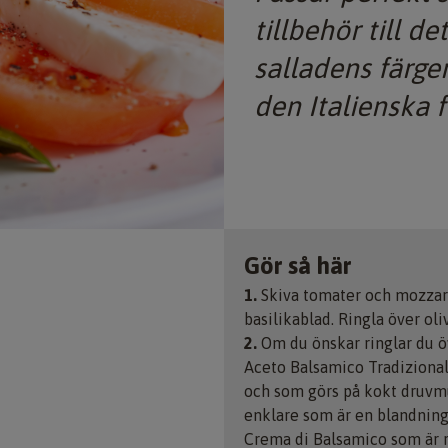
tillbehör till d
salladens färge
den Italienska 
Gör så här
1.
Skiva tomater och mozzare
basilikablad. Ringla över oli
2.
Om du önskar ringlar du öv
Aceto Balsamico Tradizional
och som görs på kokt druvmus
enklare som är en blandning 
Crema di Balsamico som är 