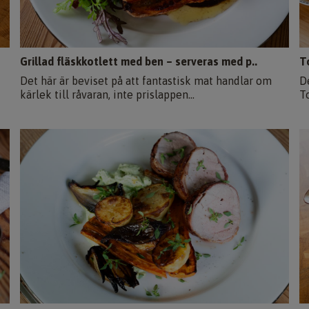
Grillad fläskkotlett med ben – serveras med p..
T
Det här är beviset på att fantastisk mat handlar om
D
kärlek till råvaran, inte prislappen...
T