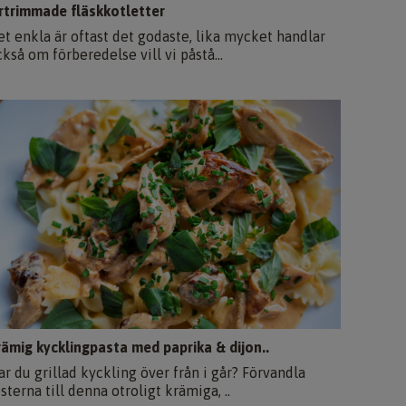
rtrimmade fläskkotletter
et enkla är oftast det godaste, lika mycket handlar
kså om förberedelse vill vi påstå...
rämig kycklingpasta med paprika & dijon..
ar du grillad kyckling över från i går? Förvandla
sterna till denna otroligt krämiga, ..