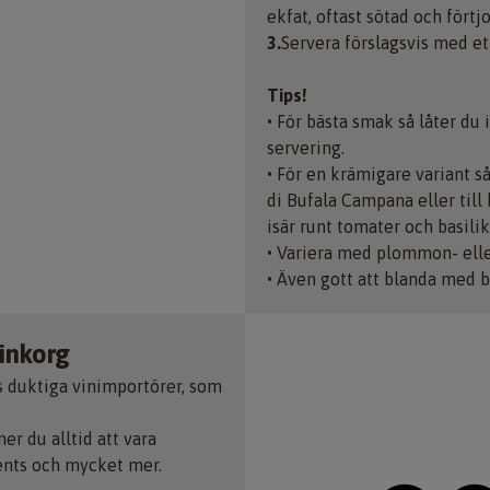
ekfat, oftast sötad och förtj
3.
Servera förslagsvis med et
Tips!
•
För bästa smak så låter du
servering.
•
För en krämigare variant så
di Bufala Campana eller till 
isär runt tomater och basilik
•
Variera med plommon- elle
•
Även gott att blanda med b
 inkorg
s duktiga vinimportörer, som
 du alltid att vara
ents och mycket mer.