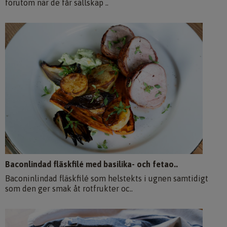
förutom när de får sällskap ..
Baconlindad fläskfilé med basilika- och fetao..
Baconinlindad fläskfilé som helstekts i ugnen samtidigt
som den ger smak åt rotfrukter oc..