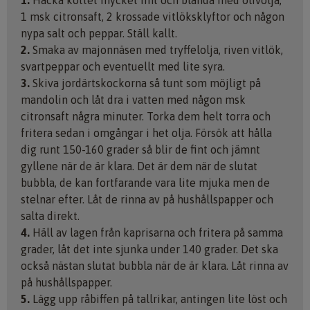
1 msk citronsaft, 2 krossade vitlöksklyftor och någon
nypa salt och peppar. Ställ kallt.
2.
Smaka av majonnäsen med tryffelolja, riven vitlök,
svartpeppar och eventuellt med lite syra.
3.
Skiva jordärtskockorna så tunt som möjligt på
mandolin och låt dra i vatten med någon msk
citronsaft några minuter. Torka dem helt torra och
fritera sedan i omgångar i het olja. Försök att hålla
dig runt 150-160 grader så blir de fint och jämnt
gyllene när de är klara. Det är dem när de slutat
bubbla, de kan fortfarande vara lite mjuka men de
stelnar efter. Låt de rinna av på hushållspapper och
salta direkt.
4.
Häll av lagen från kaprisarna och fritera på samma
grader, låt det inte sjunka under 140 grader. Det ska
också nästan slutat bubbla när de är klara. Låt rinna av
på hushållspapper.
5.
Lägg upp råbiffen på tallrikar, antingen lite löst och