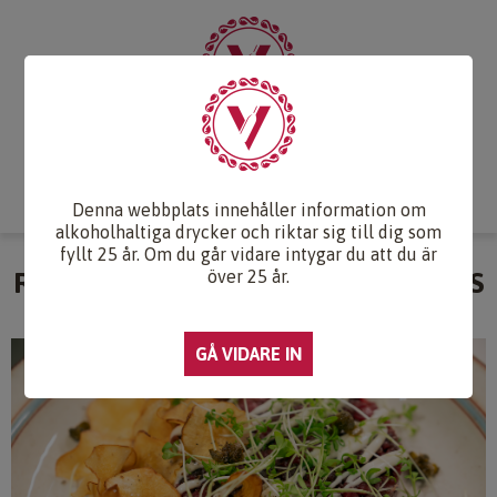
Start
Vintips
Druvlexikon
Recept & Mat
Vinkunskap
Webb-TV
Om oss
Kontakt
Denna webbplats innehåller information om
alkoholhaltiga drycker och riktar sig till dig som
fyllt 25 år. Om du går vidare intygar du att du är
RÅBIFF MED JORDÄRTSKOCKSCHIPS
över 25 år.