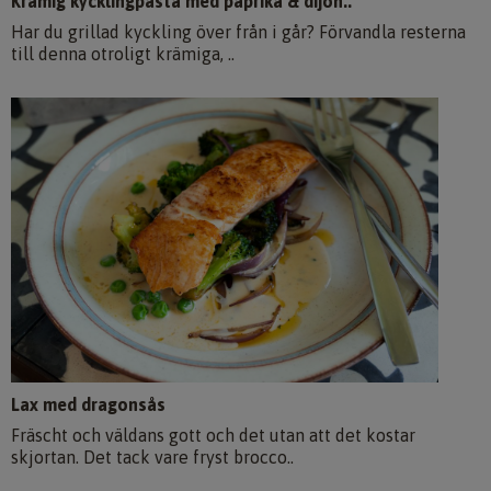
Krämig kycklingpasta med paprika & dijon..
Har du grillad kyckling över från i går? Förvandla resterna
till denna otroligt krämiga, ..
Lax med dragonsås
Fräscht och väldans gott och det utan att det kostar
skjortan. Det tack vare fryst brocco..