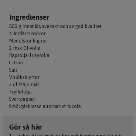
Ingredienser
500 g innanlår, svenskt och av god kvalitet
4 Jordärtskockor
Medelstor kapris
2 msk Olivolja
Rapsolja/frityrolja
Citron
Salt
Vitlöksklyftor
2 dl Majonnäs
Tryffelolja
Svartpeppar
Smörgåskrasse alternativt rucola
Gör så här
1.
Hacka köttet mycket fint och blanda med olivolja,