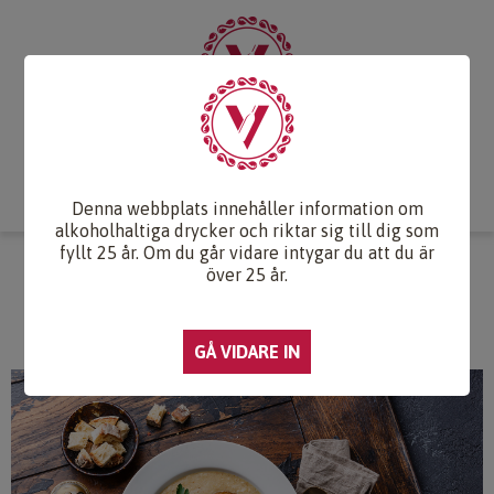
Start
Vintips
Druvlexikon
Recept & Mat
Vinkunskap
Webb-TV
Om oss
Kontakt
Denna webbplats innehåller information om
alkoholhaltiga drycker och riktar sig till dig som
fyllt 25 år. Om du går vidare intygar du att du är
KARLJOHANSSOPPA MED
över 25 år.
KRUTONGER