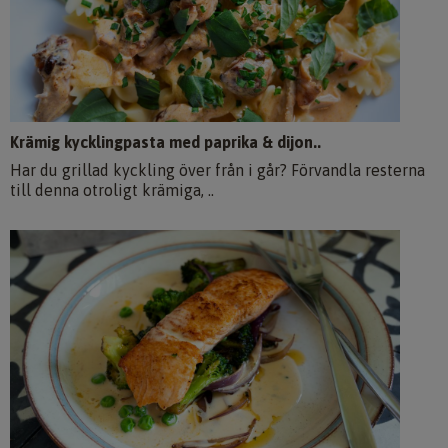
Krämig kycklingpasta med paprika & dijon..
Har du grillad kyckling över från i går? Förvandla resterna
till denna otroligt krämiga, ..