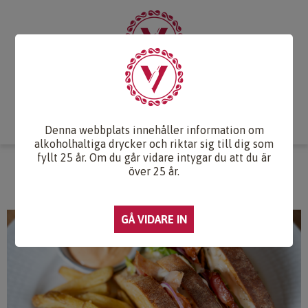
Start
Vintips
Druvlexikon
Recept & Mat
Vinkunskap
Webb-TV
Om oss
Kontakt
Denna webbplats innehåller information om
alkoholhaltiga drycker och riktar sig till dig som
fyllt 25 år. Om du går vidare intygar du att du är
CLUB SANDWICH
över 25 år.