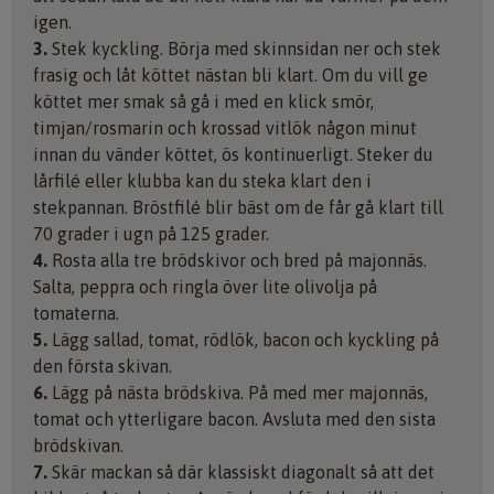
igen.
3.
Stek kyckling. Börja med skinnsidan ner och stek
frasig och låt köttet nästan bli klart. Om du vill ge
köttet mer smak så gå i med en klick smör,
timjan/rosmarin och krossad vitlök någon minut
innan du vänder köttet, ös kontinuerligt. Steker du
lårfilé eller klubba kan du steka klart den i
stekpannan. Bröstfilé blir bäst om de får gå klart till
70 grader i ugn på 125 grader.
4.
Rosta alla tre brödskivor och bred på majonnäs.
Salta, peppra och ringla över lite olivolja på
tomaterna.
5.
Lägg sallad, tomat, rödlök, bacon och kyckling på
den första skivan.
6.
Lägg på nästa brödskiva. På med mer majonnäs,
tomat och ytterligare bacon. Avsluta med den sista
brödskivan.
7.
Skär mackan så där klassiskt diagonalt så att det