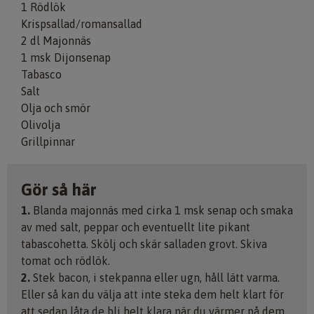
1 Rödlök
Krispsallad/romansallad
2 dl Majonnäs
1 msk Dijonsenap
Tabasco
Salt
Olja och smör
Olivolja
Grillpinnar
Gör så här
1.
Blanda majonnäs med cirka 1 msk senap och smaka
av med salt, peppar och eventuellt lite pikant
tabascohetta. Skölj och skär salladen grovt. Skiva
tomat och rödlök.
2.
Stek bacon, i stekpanna eller ugn, håll lätt varma.
Eller så kan du välja att inte steka dem helt klart för
att sedan låta de bli helt klara när du värmer på dem