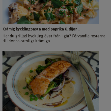
Krämig kycklingpasta med paprika & dijon..
Har du grillad kyckling över från i går? Förvandla resterna
till denna otroligt krämiga, ..