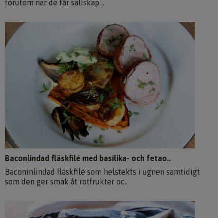
förutom när de får sällskap ..
Baconlindad fläskfilé med basilika- och fetao..
Baconinlindad fläskfilé som helstekts i ugnen samtidigt
som den ger smak åt rotfrukter oc..