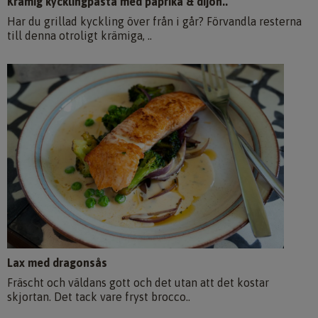
Krämig kycklingpasta med paprika & dijon..
Har du grillad kyckling över från i går? Förvandla resterna
till denna otroligt krämiga, ..
Lax med dragonsås
Fräscht och väldans gott och det utan att det kostar
skjortan. Det tack vare fryst brocco..