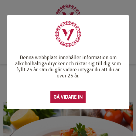
Start
Vintips
Druvlexikon
Recept & Mat
Vinkunskap
Webb-TV
Om oss
Kontakt
Denna webbplats innehåller information om
alkoholhaltiga drycker och riktar sig till dig som
fyllt 25 år. Om du går vidare intygar du att du är
CITRONPASTA MED CHILIFRÄSTA
över 25 år.
RÄKOR