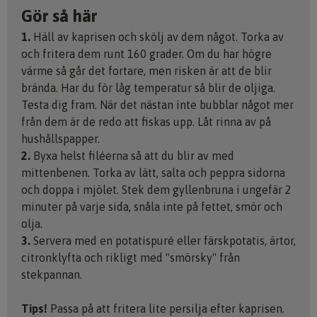
Gör så här
1.
Häll av kaprisen och skölj av dem något. Torka av
och fritera dem runt 160 grader. Om du har högre
värme så går det fortare, men risken är att de blir
brända. Har du för låg temperatur så blir de oljiga.
Testa dig fram. När det nästan inte bubblar något mer
från dem är de redo att fiskas upp. Låt rinna av på
hushållspapper.
2.
Byxa helst filéerna så att du blir av med
mittenbenen. Torka av lätt, salta och peppra sidorna
och doppa i mjölet. Stek dem gyllenbruna i ungefär 2
minuter på varje sida, snåla inte på fettet, smör och
olja.
3.
Servera med en potatispuré eller färskpotatis, ärtor,
citronklyfta och rikligt med "smörsky" från
stekpannan.
Tips!
Passa på att fritera lite persilja efter kaprisen.