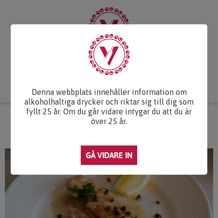
Start
Vintips
Druvlexikon
Recept & Mat
Vinkunskap
Webb-TV
Om oss
Kontakt
Denna webbplats innehåller information om
alkoholhaltiga drycker och riktar sig till dig som
fyllt 25 år. Om du går vidare intygar du att du är
STEKT ABBORRE MED KAPRIS
över 25 år.