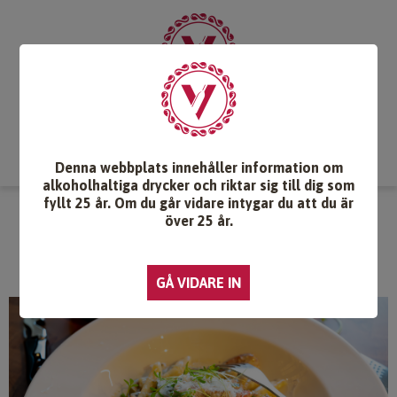
Start
Vintips
Druvlexikon
Recept & Mat
Vinkunskap
Webb-TV
Om oss
Kontakt
Denna webbplats innehåller information om
alkoholhaltiga drycker och riktar sig till dig som
fyllt 25 år. Om du går vidare intygar du att du är
PASTA MED GRILLAD FLÄSKKARRÉ
över 25 år.
OCH PURJOLÖK