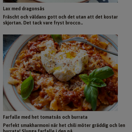
Lax med dragonsås
Fräscht och väldans gott och det utan att det kostar
skjortan. Det tack vare fryst brocco..
Farfalle med het tomatsås och burrata
Perfekt smakharmoni när het chili möter gräddig och len
burrata! Slunga farfalle i den nå..