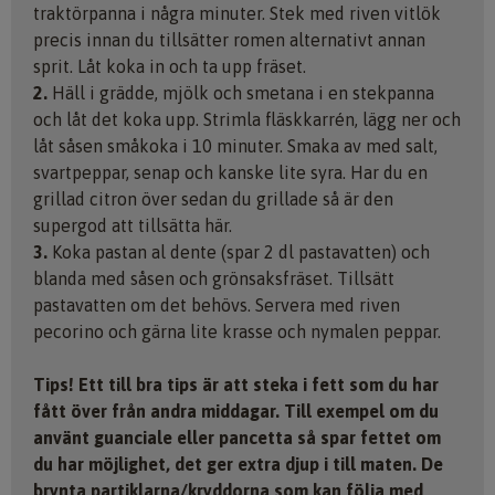
traktörpanna i några minuter. Stek med riven vitlök
precis innan du tillsätter romen alternativt annan
sprit. Låt koka in och ta upp fräset.
2.
Häll i grädde, mjölk och smetana i en stekpanna
och låt det koka upp. Strimla fläskkarrén, lägg ner och
låt såsen småkoka i 10 minuter. Smaka av med salt,
svartpeppar, senap och kanske lite syra. Har du en
grillad citron över sedan du grillade så är den
supergod att tillsätta här.
3.
Koka pastan al dente (spar 2 dl pastavatten) och
blanda med såsen och grönsaksfräset. Tillsätt
pastavatten om det behövs. Servera med riven
pecorino och gärna lite krasse och nymalen peppar.
Tips!
Ett till bra tips är att steka i fett som du har
fått över från andra middagar. Till exempel om du
använt guanciale eller pancetta så spar fettet om
du har möjlighet, det ger extra djup i till maten. De
brynta partiklarna/kryddorna som kan följa med