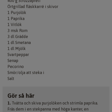
400 g Strozzapreti
Örtgrillad fläskkarré i skivor
1 Purjolök
1 Paprika
1 Vitlök
3 msk Rom
3 dl Grädde
1 dl Smetana
1 dl Mjölk
Svartpeppar
Senap
Pecorino
Smör/olja att steka i
Salt
Gör så här
1.
Tvätta och skiva purjolöken och strimla paprika.
Fräs dem i en stekpanna med höga kanter, en