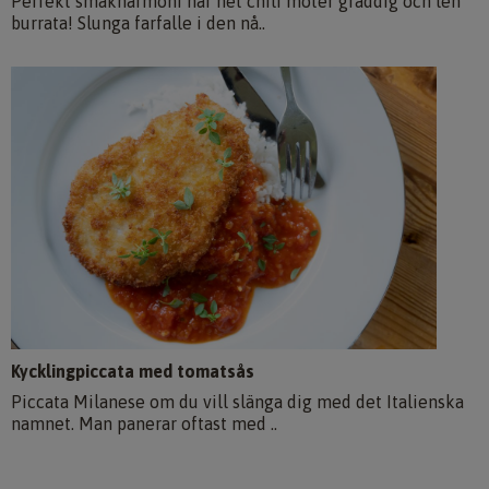
Perfekt smakharmoni när het chili möter gräddig och len
burrata! Slunga farfalle i den nå..
Kycklingpiccata med tomatsås
Piccata Milanese om du vill slänga dig med det Italienska
namnet. Man panerar oftast med ..