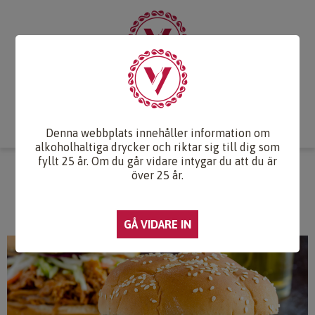
Start
Vintips
Druvlexikon
Recept & Mat
Vinkunskap
Webb-TV
Om oss
Kontakt
Denna webbplats innehåller information om
alkoholhaltiga drycker och riktar sig till dig som
fyllt 25 år. Om du går vidare intygar du att du är
PULLED PORK MED FRÄSCH
över 25 år.
KÅLSALLAD