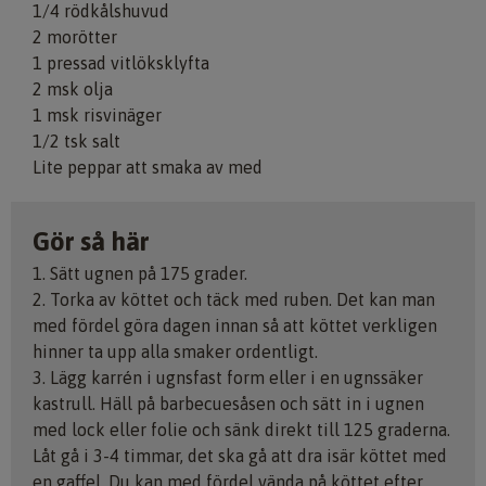
1/4 rödkålshuvud
2 morötter
1 pressad vitlöksklyfta
2 msk olja
1 msk risvinäger
1/2 tsk salt
Lite peppar att smaka av med
Gör så här
1. Sätt ugnen på 175 grader.
2. Torka av köttet och täck med ruben. Det kan man
med fördel göra dagen innan så att köttet verkligen
hinner ta upp alla smaker ordentligt.
3. Lägg karrén i ugnsfast form eller i en ugnssäker
kastrull. Häll på barbecuesåsen och sätt in i ugnen
med lock eller folie och sänk direkt till 125 graderna.
Låt gå i 3-4 timmar, det ska gå att dra isär köttet med
en gaffel. Du kan med fördel vända på köttet efter