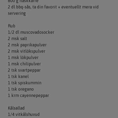
800 g fläskkarré
2 dl bbq-sås, ta din favorit + eventuellt mera vid
servering
Rub
1/2 dl muscovadosocker
2 msk salt
2 msk paprikapulver
2 msk vitlökspulver
1 msk lökpulver
1 msk chilipulver
2 tsk svartpeppar
1 tsk kanel
1 tsk spiskummin
1 tsk oregano
1 krm cayennepeppar
Kålsallad
1/4 vitkålshuvud