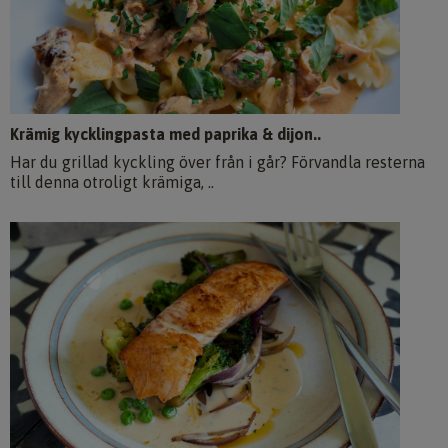
Krämig kycklingpasta med paprika & dijon..
Har du grillad kyckling över från i går? Förvandla resterna
till denna otroligt krämiga, ..