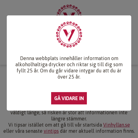
Start
Vintips
Druvlexikon
Recept & Mat
Vinkunskap
Webb-TV
Om oss
Kontakt
Denna webbplats innehåller information om
alkoholhaltiga drycker och riktar sig till dig som
fyllt 25 år. Om du går vidare intygar du att du är
OJ, NU HITTADE DU NÅGOT
över 25 år.
GAMMALT.
Du har letat dig in på en sida som inte uppdaterats på
väldigt länge, så risken är stor att informationen inte
längre stämmer.
Vi tipsar istället om att gå till vår startsida
Vinhyllan.se
eller våra senaste
vintips
där mer aktuell information finns.