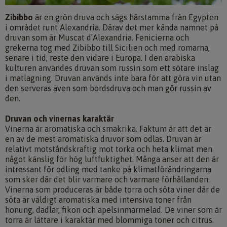
Zibibbo
är en grön druva och sägs härstamma från Egypten
i området runt Alexandria. Därav det mer kända namnet på
druvan som är Muscat d´Alexandria. Fenicierna och
grekerna tog med Zibibbo till Sicilien och med romarna,
senare i tid, reste den vidare i Europa. I den arabiska
kulturen användes druvan som russin som ett sötare inslag
i matlagning. Druvan används inte bara för att göra vin utan
den serveras även som bordsdruva och man gör russin av
den.
Druvan och vinernas karaktär
Vinerna är aromatiska och smakrika. Faktum är att det är
en av de mest aromatiska druvor som odlas. Druvan är
relativt motståndskraftig mot torka och heta klimat men
något känslig för hög luftfuktighet. Många anser att den är
intressant för odling med tanke på klimatförändringarna
som sker där det blir varmare och varmare förhållanden.
Vinerna som produceras är både torra och söta viner där de
söta är väldigt aromatiska med intensiva toner från
honung, dadlar, fikon och apelsinmarmelad. De viner som är
torra är lättare i karaktär med blommiga toner och citrus.