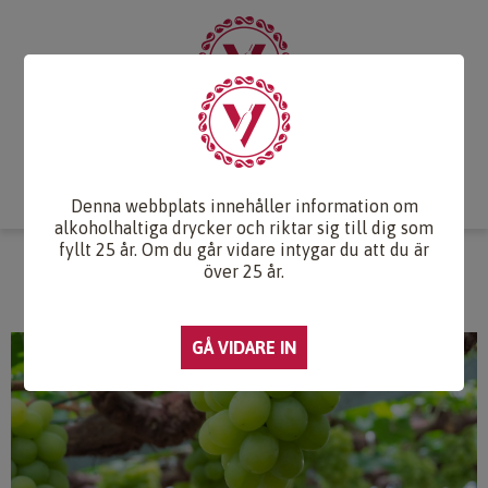
Start
Vintips
Druvlexikon
Recept & Mat
Vinkunskap
Webb-TV
Om oss
Kontakt
Denna webbplats innehåller information om
alkoholhaltiga drycker och riktar sig till dig som
fyllt 25 år. Om du går vidare intygar du att du är
ZIBIBBO
över 25 år.