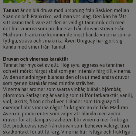
Tannat
är en blå druva med ursprung från Baskien mellan
Spanien och Frankrike, vad man vet idag. Den kan ha fått
sitt namn tack vare att den är väldigt tanninrik och med
det blir vinerna som produceras från druvan sträva. Från
Madiran i Frankrike kommer de mest kända vinerna som är
fylliga, sträva och smakrika. Även Uruguay har gjort sig
kända med viner från Tannat.
Druvan och vinernas karaktär
Tannat har mycket av allt. Hög syra, aggressiva tanniner
och ett mörkt färgat skal som ger intensiv färg till vinerna.
Av den anledningen blandas den ofta ut med andra druvor
som ger en karaktär med mindre strävhet.
Vinerna har aromer som svarta vinbär, blåbär, björnbär,
plommon. Fatlagring är vanlig som tillför fatkaraktär, vanilj,
viol, lakrits, fikon och oliver. I länder som Uruguay till
exempel blir vinerna något fruktigare än de från Madiran.
Även de producenter som väljer att blanda med andra
druvor för att dämpa strävheten blir vinerna mer fruktiga.
Det produceras rosé från druvan som behöver väldigt liten
skalkontakt för att få färg. Vinerna blir fylliga och fruktiga i