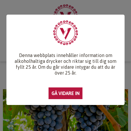
Start
Vintips
Druvlexikon
Recept & Mat
Vinkunskap
Webb-TV
Om oss
Kontakt
Denna webbplats innehåller information om
alkoholhaltiga drycker och riktar sig till dig som
fyllt 25 år. Om du går vidare intygar du att du är
TANNAT
över 25 år.