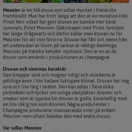
Meunier
är en blå druva som odlas mycket i Frankrike
framförallt. Man har trott länge att den är en mutation från
Pinot Noir vilket har gett druvan en kanske mer känd
synonym, Pinot Meunier. Släktskapet med Pinot-familjen
har länge ifrågasatts och därför kallar man druvan nu för
Meunier för att inte förvirra. Druvan har fått sitt namn från
att undersidan av löven på rankan är väldigt dammiga.
Meunier på franska betyder mjölnare. Den är en av de
druvor som används i produktionen av champagne.
Druvan och vinernas karaktär
Den knoppar sent och mognar tidigt och skördarna är
pålitliga även i lite kallare fuktigare klimat. Druvan har hög
syra och lite färg i skalen. Den kan odlas i flera olika
jordmåner och tycker om soliga växtplatser. Aromer och
smaker som är typiska för druvan är godis, karamellig med
en lite rökig ton som druvren. Några producenter i
Champagne producerar mousserande viner på enbart
Meunier men oftast blandas den med andra druvor.
Var odlas Meunier