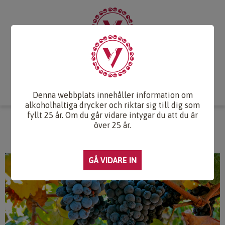
Start
Vintips
Druvlexikon
Recept & Mat
Vinkunskap
Webb-TV
Om oss
Kontakt
Denna webbplats innehåller information om
alkoholhaltiga drycker och riktar sig till dig som
fyllt 25 år. Om du går vidare intygar du att du är
MEUNIER
över 25 år.