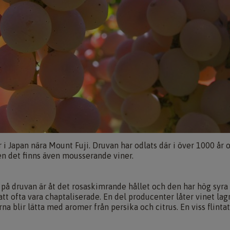
r i Japan nära Mount Fuji. Druvan har odlats där i över 1000 år o
en det finns även mousserande viner.
n på druvan är åt det rosaskimrande hållet och den har hög syra
att ofta vara chaptaliserade. En del producenter låter vinet lag
erna blir lätta med aromer från persika och citrus. En viss flinta