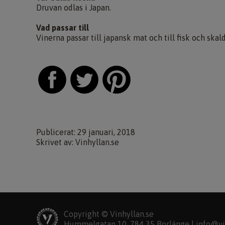
Druvan odlas i Japan.
Vad passar till
Vinerna passar till japansk mat och till fisk och skald
Publicerat: 29 januari, 2018
Skrivet av: Vinhyllan.se
Copyright © Vinhyllan.se
Hummelgatan 10, 784 35 Borlänge |
info@vi