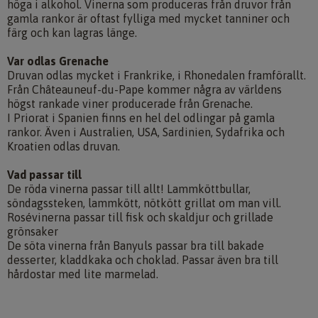
höga i alkohol. Vinerna som produceras från druvor från
gamla rankor är oftast fylliga med mycket tanniner och
färg och kan lagras länge.
Var odlas Grenache
Druvan odlas mycket i Frankrike, i Rhonedalen framförallt.
Från Châteauneuf-du-Pape kommer några av världens
högst rankade viner producerade från Grenache.
I Priorat i Spanien finns en hel del odlingar på gamla
rankor. Även i Australien, USA, Sardinien, Sydafrika och
Kroatien odlas druvan.
Vad passar till
De röda vinerna passar till allt! Lammköttbullar,
söndagssteken, lammkött, nötkött grillat om man vill.
Rosévinerna passar till fisk och skaldjur och grillade
grönsaker
De söta vinerna från Banyuls passar bra till bakade
desserter, kladdkaka och choklad. Passar även bra till
hårdostar med lite marmelad.