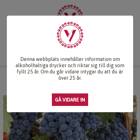
Start
Vintips
Druvlexikon
Recept & Mat
Vinkunskap
Webb-TV
Om oss
Kontakt
Denna webbplats innehåller information om
alkoholhaltiga drycker och riktar sig till dig som
fyllt 25 år. Om du går vidare intygar du att du är
GRENACHE
över 25 år.