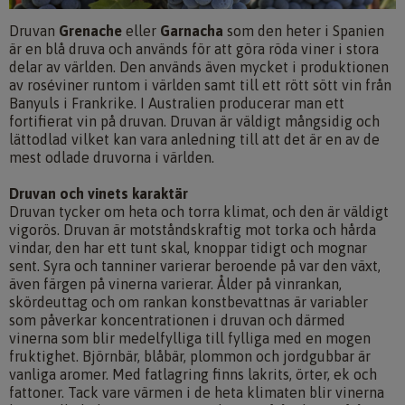
Druvan
Grenache
eller
Garnacha
som den heter i Spanien
är en blå druva och används för att göra röda viner i stora
delar av världen. Den används även mycket i produktionen
av roséviner runtom i världen samt till ett rött sött vin från
Banyuls i Frankrike. I Australien producerar man ett
fortifierat vin på druvan. Druvan är väldigt mångsidig och
lättodlad vilket kan vara anledning till att det är en av de
mest odlade druvorna i världen.
Druvan och vinets karaktär
Druvan tycker om heta och torra klimat, och den är väldigt
vigorös. Druvan är motståndskraftig mot torka och hårda
vindar, den har ett tunt skal, knoppar tidigt och mognar
sent. Syra och tanniner varierar beroende på var den växt,
även färgen på vinerna varierar. Ålder på vinrankan,
skördeuttag och om rankan konstbevattnas är variabler
som påverkar koncentrationen i druvan och därmed
vinerna som blir medelfylliga till fylliga med en mogen
fruktighet. Björnbär, blåbär, plommon och jordgubbar är
vanliga aromer. Med fatlagring finns lakrits, örter, ek och
fattoner. Tack vare värmen i de heta klimaten blir vinerna