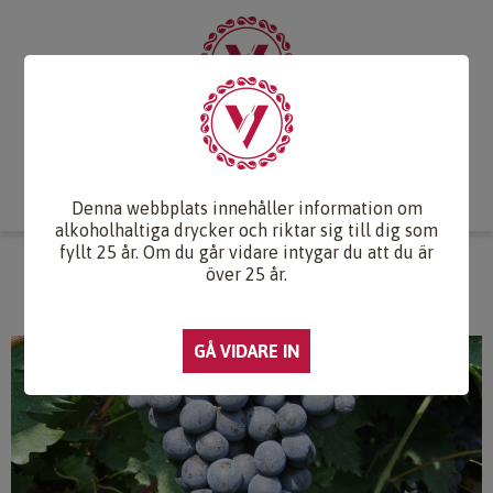
Start
Vintips
Druvlexikon
Recept & Mat
Vinkunskap
Webb-TV
Om oss
Kontakt
Denna webbplats innehåller information om
alkoholhaltiga drycker och riktar sig till dig som
fyllt 25 år. Om du går vidare intygar du att du är
CORVINONE
över 25 år.