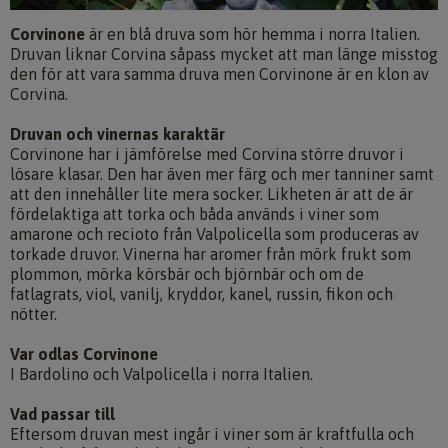
Corvinone
är en blå druva som hör hemma i norra Italien.
Druvan liknar Corvina såpass mycket att man länge misstog
den för att vara samma druva men Corvinone är en klon av
Corvina.
Druvan och vinernas karaktär
Corvinone har i jämförelse med Corvina större druvor i
lösare klasar. Den har även mer färg och mer tanniner samt
att den innehåller lite mera socker. Likheten är att de är
fördelaktiga att torka och båda används i viner som
amarone och recioto från Valpolicella som produceras av
torkade druvor. Vinerna har aromer från mörk frukt som
plommon, mörka körsbär och björnbär och om de
fatlagrats, viol, vanilj, kryddor, kanel, russin, fikon och
nötter.
Var odlas Corvinone
I Bardolino och Valpolicella i norra Italien.
Vad passar till
Eftersom druvan mest ingår i viner som är kraftfulla och